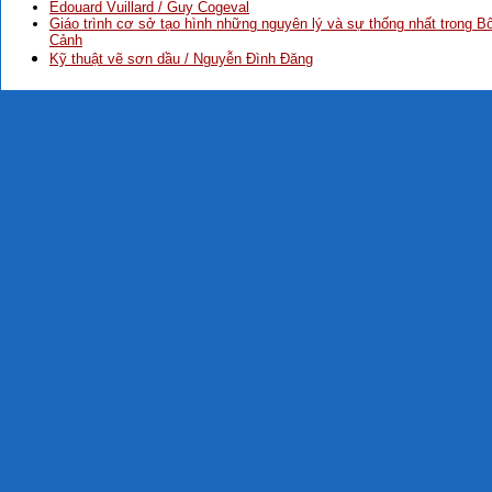
Édouard Vuillard / Guy Cogeval
Giáo trình cơ sở tạo hình những nguyên lý và sự thống nhất trong B
Cảnh
Kỹ thuật vẽ sơn dầu / Nguyễn Đình Đăng