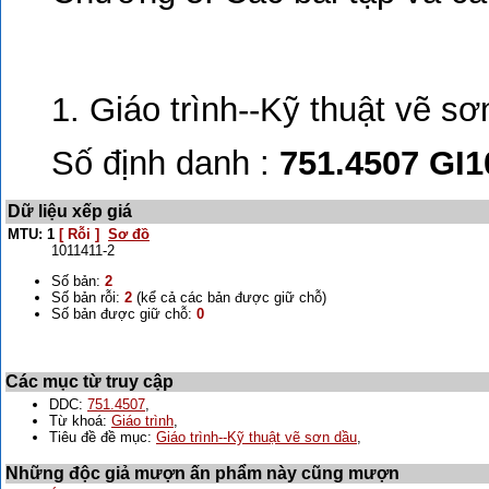
1. Giáo trình--Kỹ thuật vẽ sơ
Số định danh :
751.4507 GI
Dữ liệu xếp giá
MTU: 1
[ Rỗi ]
Sơ đồ
1011411-2
Số bản:
2
Số bản rỗi:
2
(kể cả các bản được giữ chỗ)
Số bản được giữ chỗ:
0
Các mục từ truy cập
DDC:
751.4507
,
Từ khoá:
Giáo trình
,
Tiêu đề đề mục:
Giáo trình--Kỹ thuật vẽ sơn dầu
,
Những độc giả mượn ấn phẩm này cũng mượn